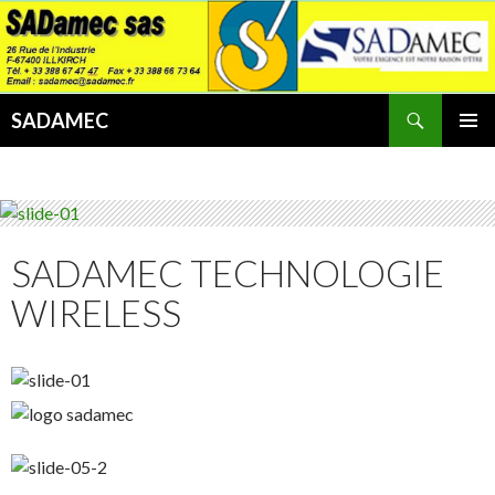
Search
SADAMEC
SKIP
PRIMAR
TO
MENU
CONTENT
SADAMEC TECHNOLOGIE
WIRELESS